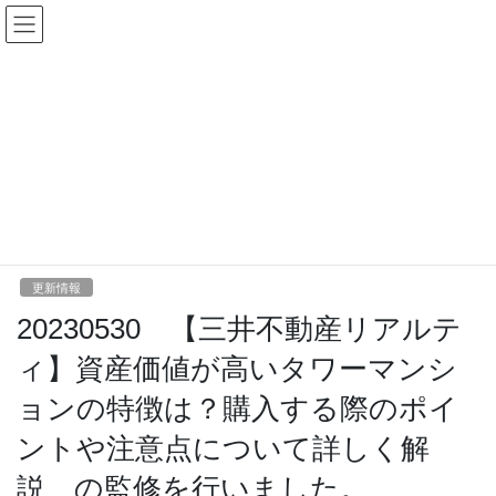
コ
ナ
ン
ビ
テ
ゲ
ン
ー
更新情報
ツ
シ
へ
ョ
ス
ン
HOME
更新情報
キ
に
20230530 【三井不動産リアルティ】資産価値が高いタワーマンションの特徴
ッ
移
は？購入する際のポイントや注意点について詳しく解説、の監修を行いました。
プ
動
2023年5月30日
/ 最終更新日時 :
2023年5月30日
mikami
更新情報
20230530 【三井不動産リアルテ
ィ】資産価値が高いタワーマンシ
ョンの特徴は？購入する際のポイ
ントや注意点について詳しく解
説、の監修を行いました。