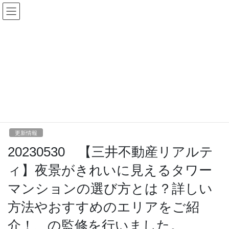
コ
ナ
ン
ビ
テ
ゲ
ン
ー
更新情報
ツ
シ
へ
ョ
ス
ン
HOME
更新情報
キ
に
20230530 【三井不動産リアルティ】夜景がきれいに見えるタワーマンションの
ッ
移
選び方とは？詳しい方法やおすすめのエリアをご紹介！、の監修を行いました。
プ
動
2023年5月30日
/ 最終更新日時 :
2023年5月30日
mikami
更新情報
20230530 【三井不動産リアルテ
ィ】夜景がきれいに見えるタワー
マンションの選び方とは？詳しい
方法やおすすめのエリアをご紹
介！、の監修を行いました。