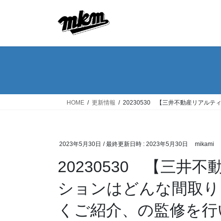
コ
ナ
ン
ビ
テ
ゲ
ン
ー
ツ
シ
へ
ョ
ス
ン
キ
に
ッ
移
HOME
更新情報
20230530 【三井不動産リア
プ
動
2023年5月30日
/ 最終更新日時 :
2023年5月30日
mikami
20230530 【三
ションはどんな間取り
くご紹介、の監修を行