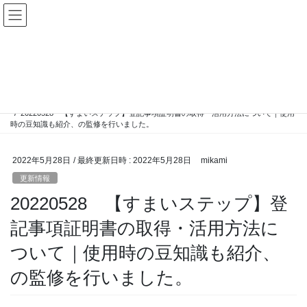
コ
ナ
ン
ビ
テ
ゲ
ン
ー
更新情報
ツ
シ
へ
ョ
ス
ン
HOME
更新情報
キ
に
20220528 【すまいステップ】登記事項証明書の取得・活用方法について｜使用
ッ
移
時の豆知識も紹介、の監修を行いました。
プ
動
2022年5月28日
/ 最終更新日時 :
2022年5月28日
mikami
更新情報
20220528 【すまいステップ】登
記事項証明書の取得・活用方法に
ついて｜使用時の豆知識も紹介、
の監修を行いました。